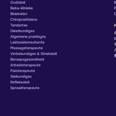
Oudioloë
B
Baba-klinieke
P
Biokinetici
D
Chiropraktisiens
Tandartse
Dieetkundiges
Algemene praktisyns
Laktasiekonsultante
Massageterapeute
Verloskundiges & Ginekoloë
Beroepsgesondheid
Arbeidsterapeute
Fisioterapeute
Sielkundiges
Refleksoloë
Spraakterapeute