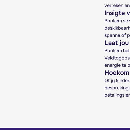
verreken en
Insigte 
Bookem se v
beskikbaarh
spanne of p
Laat jou
Bookem help
Veldtogopsp
energie te b
Hoekom 
Of jy kinde
besprekings
betalings e