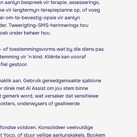
 aanlyn bespreek vir terapie, assesserings,
ake vir langtermyn-terapieplanne op, of voeg
aal-om-te-bevestig-opsie vir aanlyn
der. Tweerigting-SMS-herinnerings hou
boek onder beheer hou.
e- of toestemmingsvorms wat by die diens pas
temming vir ’n kind. Kliënte kan vooraf
fiel gestoor.
maklik aan. Gebruik gereedgemaakte sjablone
 direk met AI Assist om jou stem binne
at gemerk word, wat verseker dat sensitiewe
dokters, onderwysers of geallieerde
fondse voldoen. Konsolideer veelvuldige
et Yoco, of stuur veilige aanlynskakels. Bookem