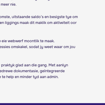
 meer nie.
komste, uitstaande saldo’s en besigste tye om
n liggings maak dit maklik om aktiwiteit oor
u eie webwerf moontlik te maak.
essies omskakel, sodat jy weet waar om jou
u praktyk glad aan die gang. Met aanlyn
angedrewe dokumentasie, geïntegreerde
 te help en minder tyd aan admin.