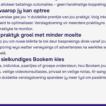
 allokeer betalings outomaties – geen handmatige koppeling
waarop jy kan optree
erslae gee jou ’n duidelike prentjie van jou praktyk. Volg in
eid te optimaliseer. Verslagdoening vir meerdere praktisyns e
raktyke te monitor.
 praktyk groei met minder moeite
 jou om nuwe kliënte te lok deur besprekings direk vanaf jo
oring wys watter verwysings of advertensies na werklike s
elê.
sielkundiges Bookem kies
rs, individue, paartjies of groepe ondersteun, hou Bookem jo
, veilige videokonsultasies, privaat en veilige notas, KI-a
n duidelike verslagdoening spandeer jy meer tyd om pasiënte