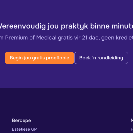
Vereenvoudig jou praktyk binne minut
 Premium of Medical gratis vir 21 dae, geen krediet
Begin jou gratis proeflopie
Boek ’n rondleiding
Beroepe
Estetiese GP
H