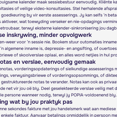
uigsame kalender maak sessiebestuur eenvoudig. Kliënte kan
ltasies of veilige video-konsultasies. Stel herhalende afspr
goedkeuring by vir eerste assesserings. Jy kan selfs ’n bet
 aktiveer, wat toewyding verseker en nie-opdagings vermin
troubaar, terwyl eksterne kalender-sinkronisering jou dag
se inskrywing, minder opvolgwerk
n-weer voor ’n sessie nie. Bookem stuur outomaties innam
 ’n algemene inname is, depressie- en angsifting, of ouertoes
iewe of skoolverslae oplaai, en alles word netjies in hul pro
notas en verslae, eenvoudig gemaak
enotas, vorderingsopdaterings of sielkundige assesserings 
rings, verwysingsbriewe of vorderingsopsommings, of dikteer
 gestruktureerde notas te verander. Notas kan ook as priva
e net vir jou oë bly. Deel geselekteerde verslae veilig met 
le persone wanneer nodig, terwyl jy POPIA-voldoenend bly.
ing wat by jou praktyk pas
nne sekondes fakture met jou handelsmerk wat aan mediese 
’n enkele faktuur. Aanvaar betalings onmiddellik in persoon m