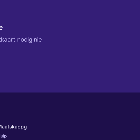
e
kaart nodig nie
Maatskappy
ulp