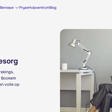
Beroepe
Pryse
Hulpsentrum
Blog
esorg
rekings,
s. Bookem
en volle op