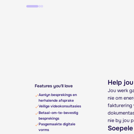
Help jou
Features you'll love
Jou werk ga
Aanlyn besprekings en
nie om ener
herhalende afsprake
fakturering 
Veilige videokonsultasies
dokumentasi
Betaal-om-te-bevestig
besprekings
nie by jou 
Pasgemaakte digitale
Soepele 
vorms