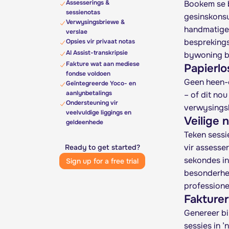
Assesserings &
Bookem se b
sessienotas
gesinskonsu
Verwysingsbriewe &
handmatige 
verslae
besprekings
Opsies vir privaat notas
AI Assist-transkripsie
bywoning be
Fakture wat aan mediese
Papierlo
fondse voldoen
Geen heen-e
Geïntegreerde Yoco- en
aanlynbetalings
– of dit nou
Ondersteuning vir
verwysingsbr
veelvuldige liggings en
Veilige 
geldeenhede
Teken sessi
vir assesse
Ready to get started?
sekondes in
Sign up for a free trial
besonderhed
professione
Fakturer
Genereer bi
sessies in 