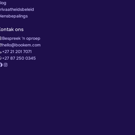
log
rivaatheidsbeleid
iensbepalings
Kontak ons
Bespreek 'n oproep
hello@bookem.com
+27 21 201 7071
+27 87 250 0345