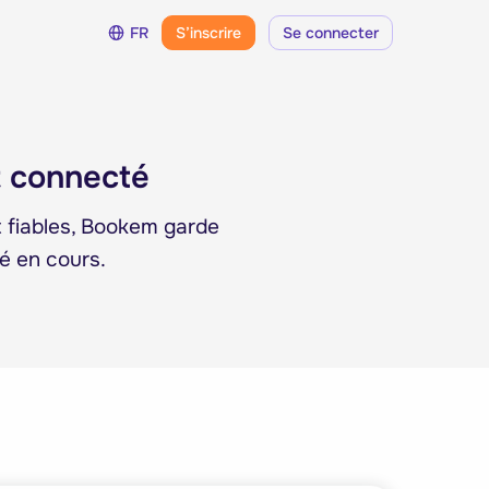
FR
S’inscrire
Se connecter
t connecté
 fiables, Bookem garde
é en cours.