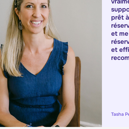
vraim
suppo
prêt à
réserv
et me
réser
et eff
recom
Tasha Pe