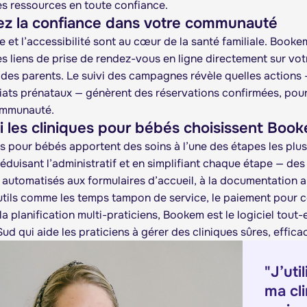
les ressources en toute confiance.
ez la confiance dans votre communauté
 et l’accessibilité sont au cœur de la santé familiale. Booke
s liens de prise de rendez-vous en ligne directement sur votr
 des parents. Le suivi des campagnes révèle quelles actions
iats prénataux — génèrent des réservations confirmées, pou
ommunauté.
 les cliniques pour bébés choisissent Boo
es pour bébés apportent des soins à l’une des étapes les plu
éduisant l’administratif et en simplifiant chaque étape — des
 automatisés aux formulaires d’accueil, à la documentation al
tils comme les temps tampon de service, le paiement pour conf
 la planification multi-praticiens, Bookem est le logiciel tou
ud qui aide les praticiens à gérer des cliniques sûres, effica
"
J’ut
ma cli