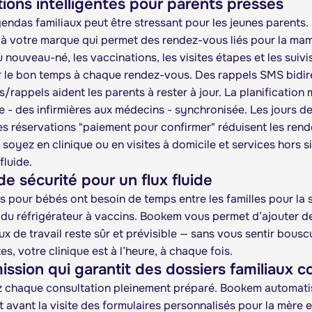
ions intelligentes pour parents pressés
gendas familiaux peut être stressant pour les jeunes parents
 à votre marque qui permet des rendez-vous liés pour la mam
u nouveau-né, les vaccinations, les visites étapes et les sui
r le bon temps à chaque rendez-vous. Des rappels SMS bidir
/rappels aident les parents à rester à jour. La planification m
e - des infirmières aux médecins - synchronisée. Les jours 
es réservations "paiement pour confirmer" réduisent les ren
 soyez en clinique ou en visites à domicile et services hors 
fluide.
e sécurité pour un flux fluide
s pour bébés ont besoin de temps entre les familles pour la sté
n du réfrigérateur à vaccins. Bookem vous permet d’ajouter d
ux de travail reste sûr et prévisible — sans vous sentir bousc
tes, votre clinique est à l’heure, à chaque fois.
ssion qui garantit des dossiers familiaux 
haque consultation pleinement préparé. Bookem automatise
 avant la visite des formulaires personnalisés pour la mère e