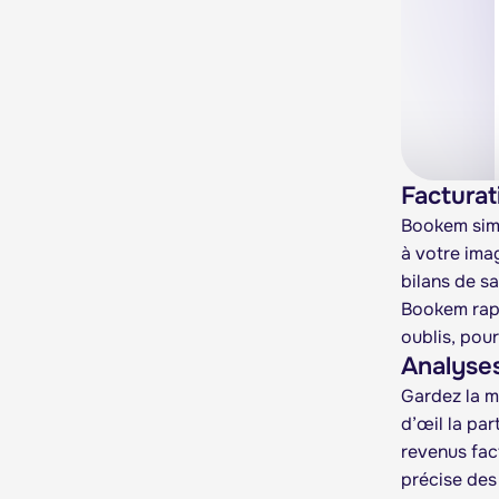
Facturat
Bookem simp
à votre ima
bilans de s
Bookem rapp
oublis, pou
Analyses
Gardez la m
d’œil la par
revenus fac
précise des 