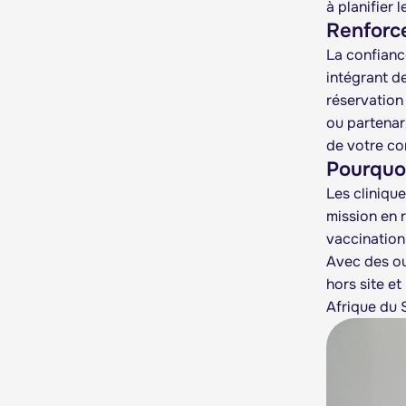
à planifier 
Renforc
La confiance
intégrant de
réservation
ou partenar
de votre c
Pourquoi
Les cliniqu
mission en r
vaccination
Avec des ou
hors site et
Afrique du S