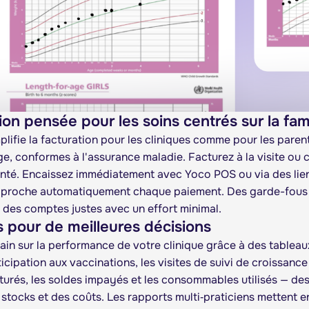
ion pensée pour les soins centrés sur la fami
lifie la facturation pour les cliniques comme pour les pare
ge, conformes à l'assurance maladie. Facturez à la visite ou 
anté. Encaissez immédiatement avec Yoco POS ou via des lien
roche automatiquement chaque paiement. Des garde-fous int
r des comptes justes avec un effort minimal.
 pour de meilleures décisions
ain sur la performance de votre clinique grâce à des tableau
ticipation aux vaccinations, les visites de suivi de croissanc
turés, les soldes impayés et les consommables utilisés — de
stocks et des coûts. Les rapports multi‑praticiens mettent en