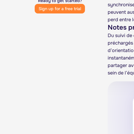
Ready to get started?
synchronisen
Sign up for a free trial
peuvent aus
perd entre l
Notes pr
Du suivi de
préchargés 
d’orientatio
instantaném
partager av
sein de l’éq