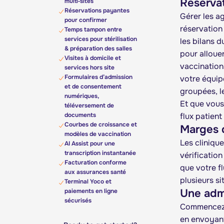
Réservat
multi‑sites
Réservations payantes
Gérer les a
pour confirmer
réservation
Temps tampon entre
services pour stérilisation
les bilans d
& préparation des salles
pour alloue
Visites à domicile et
vaccinations
services hors site
Formulaires d’admission
votre équip
et de consentement
groupées, l
numériques,
Et que vous
téléversement de
documents
flux patient 
Courbes de croissance et
Marges d
modèles de vaccination
Les clinique
AI Assist pour une
transcription instantanée
vérificatio
Facturation conforme
que votre fl
aux assurances santé
plusieurs si
Terminal Yoco et
Une admi
paiements en ligne
sécurisés
Commencez c
en envoyant