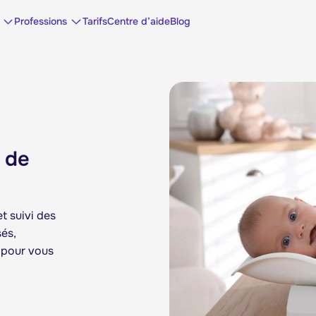
Professions
Tarifs
Centre d’aide
Blog
s de
t suivi des
sés,
n pour vous